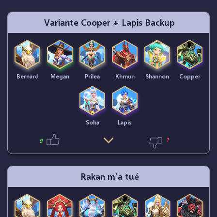
Variante Cooper + Lapis Backup
Bernard
Megan
Prilea
Khmun
Shannon
Copper
Soha
Lapis
1
9
Rakan m'a tué