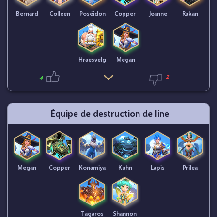
Bernard
Colleen
Poséidon
Copper
Jeanne
Rakan
Hraesvelg
Megan
2
4
Équipe de destruction de line
Megan
Copper
Konamiya
Kuhn
Lapis
Prilea
Tagaros
Shannon