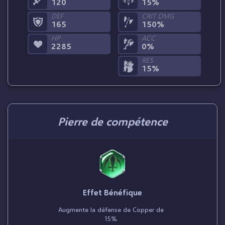
120
15%
DEF
CRIT DMG
165
150%
HP
ACC
2285
0%
RES
15%
Pierre de compétence
Effet Bénéfique
Augmente la défense de Copper de
15%.