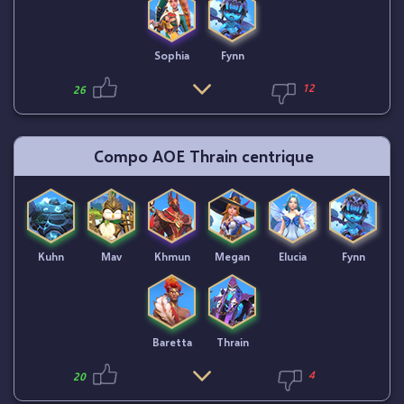
Sophia
Fynn
12
26
Compo AOE Thrain centrique
Kuhn
Mav
Khmun
Megan
Elucia
Fynn
Baretta
Thrain
4
20