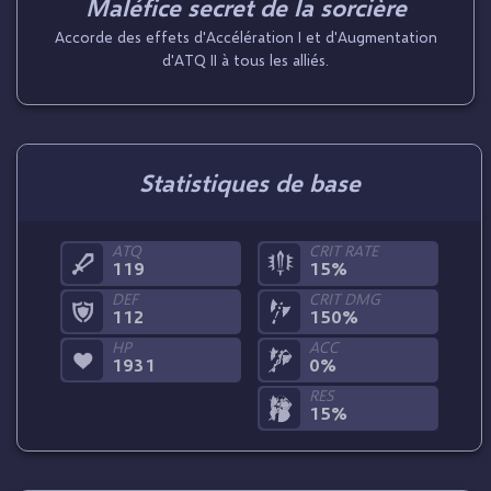
Maléfice secret de la sorcière
Accorde des effets d'Accélération I et d'Augmentation
d'ATQ II à tous les alliés.
Statistiques de base
ATQ
CRIT RATE
119
15%
DEF
CRIT DMG
112
150%
HP
ACC
1931
0%
RES
15%