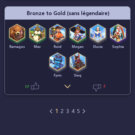
Bronze to Gold (sans légendaire)
Ramagos
Mav
Roid
Megan
Elucia
Sophia
Fynn
Sieq
5
17
1
2
3
4
5