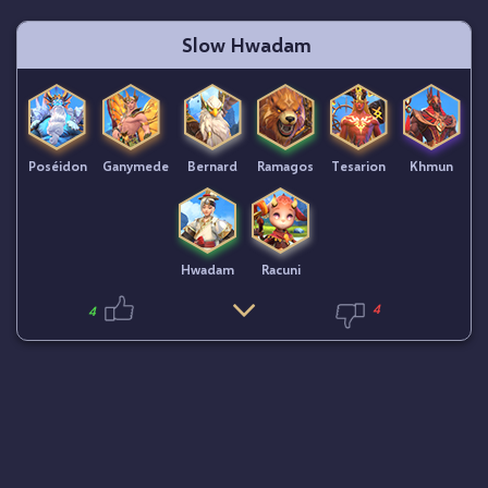
Slow Hwadam
Poséidon
Ganymede
Bernard
Ramagos
Tesarion
Khmun
Hwadam
Racuni
4
4