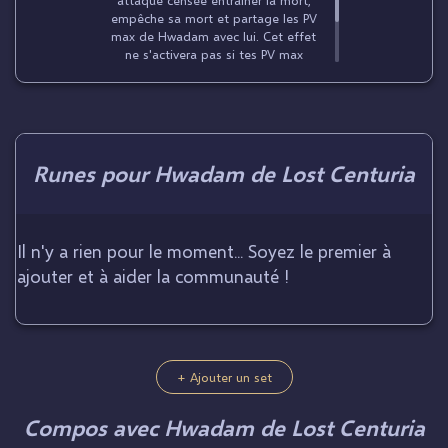
empêche sa mort et partage les PV
max de Hwadam avec lui. Cet effet
ne s'activera pas si tes PV max
s'élèvent à ou moins. Si plusieurs
cibles sont vaincues à la fois, l'allié
en tête parmi celles-ci deviendra
cible. Il y a un temps de pause.
Runes pour Hwadam de Lost Centuria
Il n'y a rien pour le moment... Soyez le premier à
ajouter et à aider la communauté !
+ Ajouter un set
Compos avec Hwadam de Lost Centuria