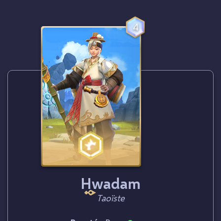
4
Hwadam
Taoïste