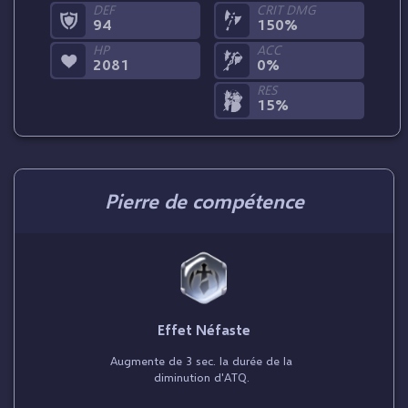
DEF
CRIT DMG
94
150%
HP
ACC
2081
0%
RES
15%
Pierre de compétence
Effet Néfaste
Augmente de 3 sec. la durée de la
diminution d'ATQ.