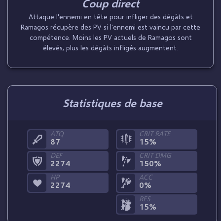
Coup direct
Attaque l'ennemi en tête pour infliger des dégâts et
Ramagos récupère des PV si l'ennemi est vaincu par cette
compétence. Moins les PV actuels de Ramagos sont
élevés, plus les dégâts infligés augmentent.
Statistiques de base
ATQ
CRIT RATE
87
15%
DEF
CRIT DMG
2274
150%
HP
ACC
2274
0%
RES
15%