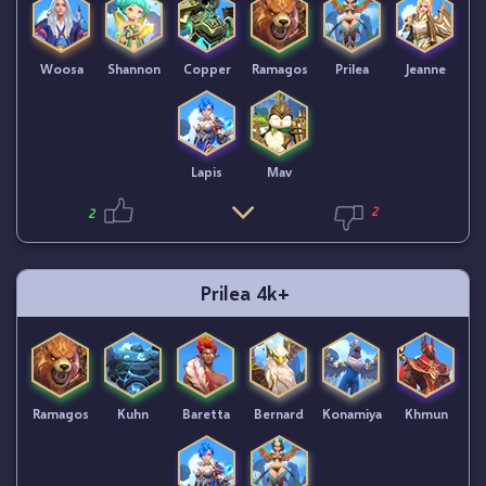
Woosa
Shannon
Copper
Ramagos
Prilea
Jeanne
Lapis
Mav
2
2
Prilea 4k+
Ramagos
Kuhn
Baretta
Bernard
Konamiya
Khmun