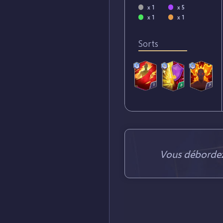
x 1
x 5
x 1
x 1
Sorts
Vous débordez 