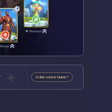
4
Shannon
Khmun
Créer votre team !