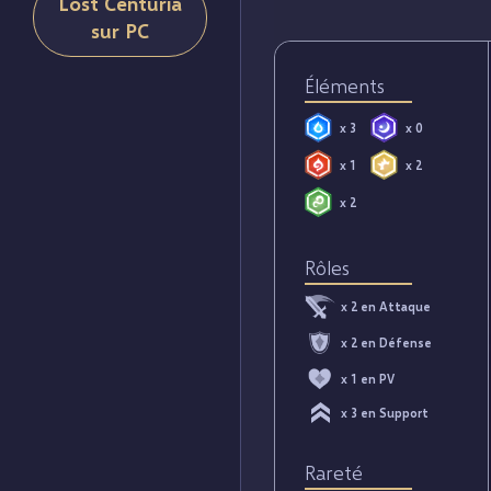
Lost Centuria
sur PC
Éléments
x 3
x 0
x 1
x 2
x 2
Rôles
x 2 en Attaque
x 2 en Défense
x 1 en PV
x 3 en Support
Rareté