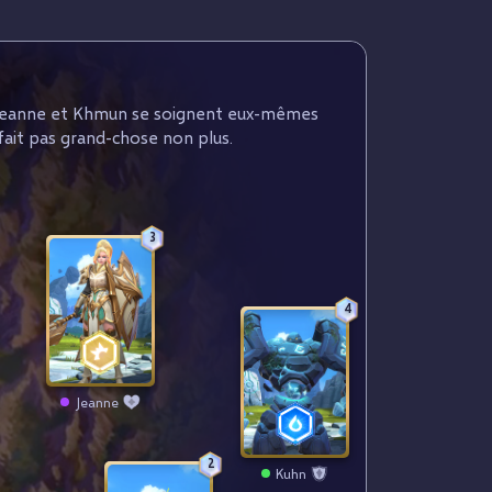
. Jeanne et Khmun se soignent eux-mêmes
fait pas grand-chose non plus.
3
4
Jeanne
2
Kuhn